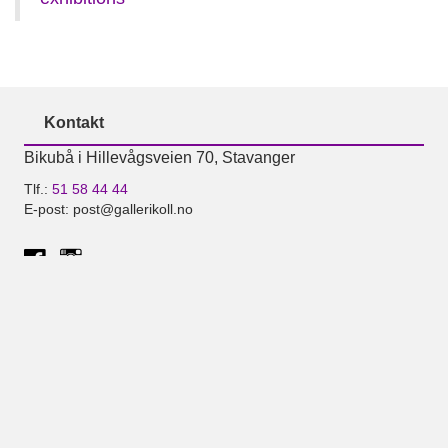
Kontakt
Bikubå i Hillevågsveien 70, Stavanger
Tlf.:
51 58 44 44
E-post: post@gallerikoll.no
Aktuelt
Atle Østrems intervju i Scan Magazine
Åpningstider
Åpningstider: