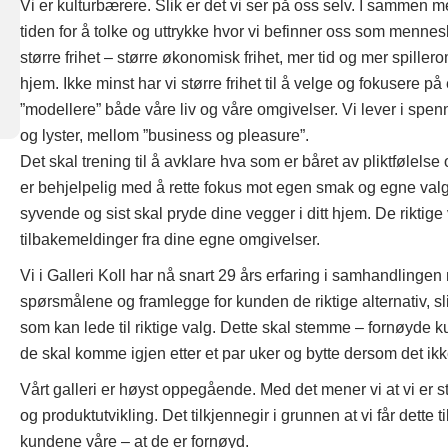
Vi er kulturbærere. Slik er det vi ser på oss selv. I sammen me
tiden for å tolke og uttrykke hvor vi befinner oss som mennes
større frihet – større økonomisk frihet, mer tid og mer spiller
hjem. Ikke minst har vi større frihet til å velge og fokusere 
”modellere” både våre liv og våre omgivelser. Vi lever i spenn
og lyster, mellom ”business og pleasure”.
Det skal trening til å avklare hva som er båret av pliktfølelse
er behjelpelig med å rette fokus mot egen smak og egne valg 
syvende og sist skal pryde dine vegger i ditt hjem. De riktige 
tilbakemeldinger fra dine egne omgivelser.
Vi i Galleri Koll har nå snart 29 års erfaring i samhandlingen
spørsmålene og framlegge for kunden de riktige alternativ, s
som kan lede til riktige valg. Dette skal stemme – fornøyde ku
de skal komme igjen etter et par uker og bytte dersom det ik
Vårt galleri er høyst oppegående. Med det mener vi at vi er
og produktutvikling. Det tilkjennegir i grunnen at vi får dette ti
kundene våre – at de er fornøyd.