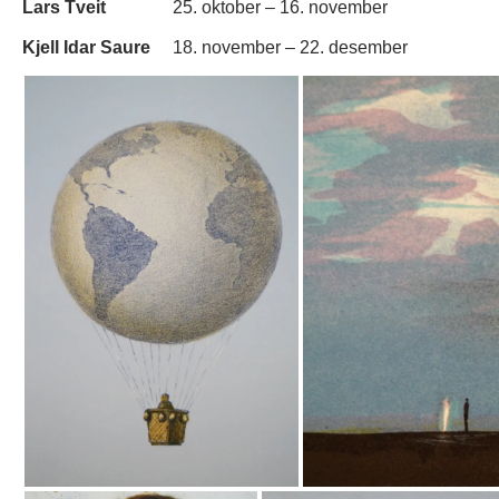
Lars Tveit
25. oktober – 16. november
Kjell Idar Saure
18. november – 22. desember