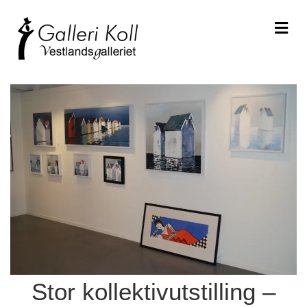
Me
Stor kollektivutstilling –