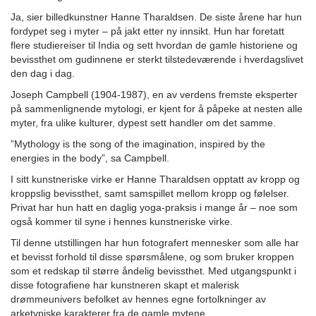
Ja, sier billedkunstner Hanne Tharaldsen. De siste årene har hun
fordypet seg i myter – på jakt etter ny innsikt. Hun har foretatt
flere studiereiser til India og sett hvordan de gamle historiene og
bevissthet om gudinnene er sterkt tilstedeværende i hverdagslivet
den dag i dag.
Joseph Campbell (1904-1987), en av verdens fremste eksperter
på sammenlignende mytologi, er kjent for å påpeke at nesten alle
myter, fra ulike kulturer, dypest sett handler om det samme.
”Mythology is the song of the imagination, inspired by the
energies in the body”, sa Campbell.
I sitt kunstneriske virke er Hanne Tharaldsen opptatt av kropp og
kroppslig bevissthet, samt samspillet mellom kropp og følelser.
Privat har hun hatt en daglig yoga-praksis i mange år – noe som
også kommer til syne i hennes kunstneriske virke.
Til denne utstillingen har hun fotografert mennesker som alle har
et bevisst forhold til disse spørsmålene, og som bruker kroppen
som et redskap til større åndelig bevissthet. Med utgangspunkt i
disse fotografiene har kunstneren skapt et malerisk
drømmeunivers befolket av hennes egne fortolkninger av
arketypiske karakterer fra de gamle mytene.