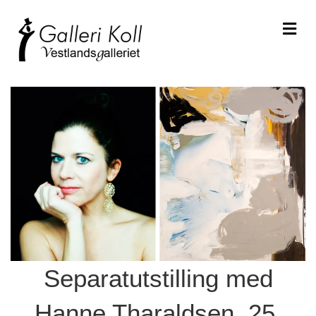
Me
Separatutstilling med
Hanne Tharaldsen, 25.