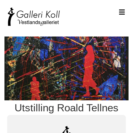
Me
Utstilling Roald Tellnes