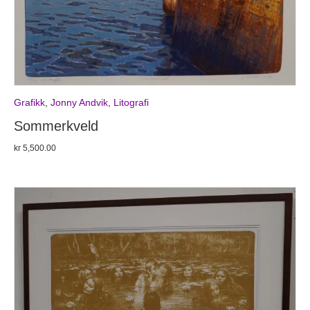
Grafikk
,
Jonny Andvik
,
Litografi
Sommerkveld
kr
5,500.00