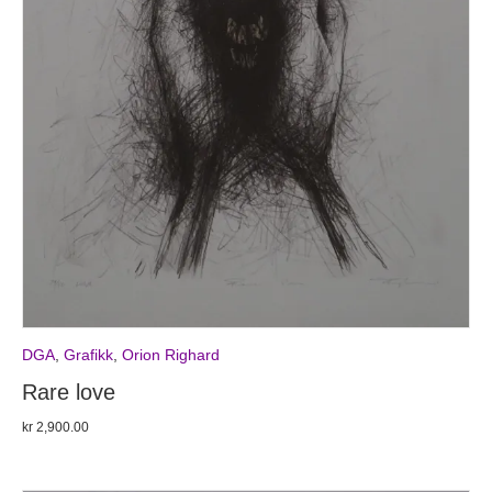
DGA
,
Grafikk
,
Orion Righard
Rare love
kr
2,900.00