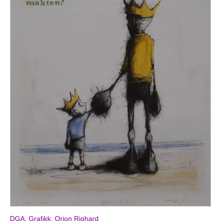
DGA
,
Grafikk
,
Orion Righard