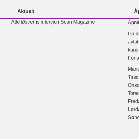
Aktuelt
Å
Atle Østrems intervju i Scan Magazine
Åpni
Galle
avtal
kunst
For a
Man
Tir
Ons
Tors
Fre
Lør
Søn