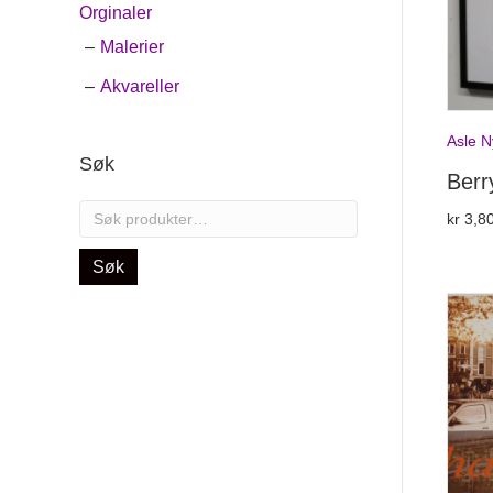
Orginaler
Malerier
Akvareller
Asle N
Søk
Berr
Søk
kr
3,80
etter:
Søk