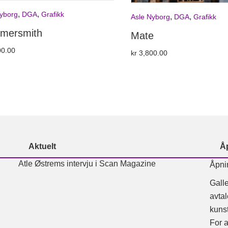
,
,
yborg
DGA
Grafikk
,
,
Asle Nyborg
DGA
Grafikk
mersmith
Mate
0.00
kr
3,800.00
Aktuelt
Å
Atle Østrems intervju i Scan Magazine
Åpni
Galle
avtal
kunst
For a